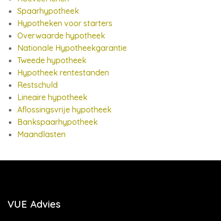
Spaarhypotheek
Hypotheken voor starters
Overwaarde hypotheek
Nationale Hypotheekgarantie
Tweede hypotheek
Hypotheek rentestanden
Restschuld
Lineaire hypotheek
Aflossingsvrije hypotheek
Bankspaarhypotheek
Maandlasten
VUE Advies