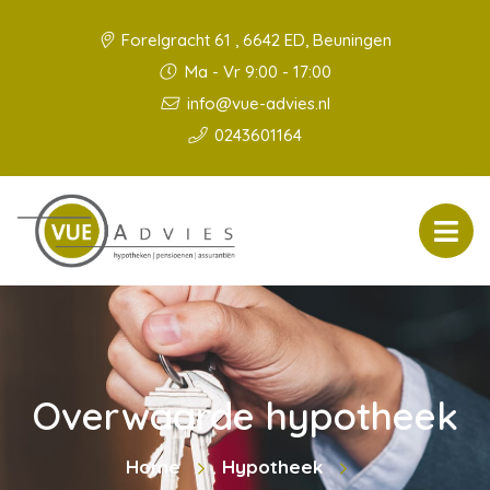
Forelgracht 61 , 6642 ED, Beuningen
Ma - Vr 9:00 - 17:00
info@vue-advies.nl
0243601164
Overwaarde hypotheek
Home
Hypotheek