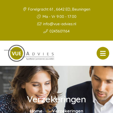
Forelgracht 61 , 6642 ED, Beuningen
Ma - Vr 9:00 - 17:00
info@vue-advies.nl
0243601164
Verzekeringen
Home
Verzekeringen