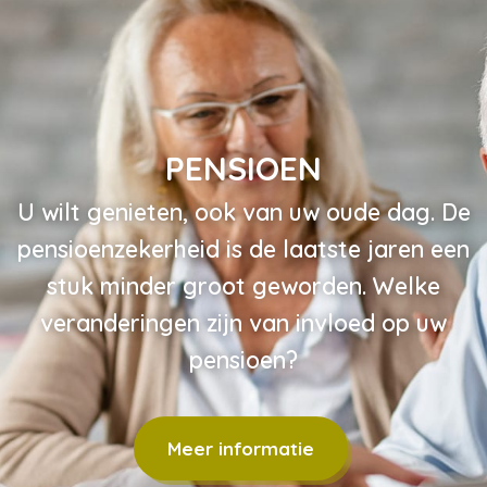
HYPOTHEEK
U wilt natuurlijk de beste hypotheek! Maa
welke hypotheek past bij uw huidige
situatie? En welke houdt rekening met
veranderende omstandigheden?
Meer informatie