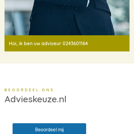
Hoi, ik ben uw adviseur 0243601164
BEOORDEEL ONS
Advieskeuze.nl