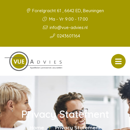
Forelgracht 61 , 6642 ED, Beuningen
Ma - Vr 9:00 - 17:00
info@vue-advies.nl
0243601164
Privacy Statement
Home
Privacy Statement