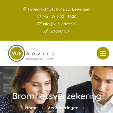
Forelgracht 61 , 6642 ED, Beuningen
Ma - Vr 9:00 - 17:00
info@vue-advies.nl
0243601164
Bromfietsverzekering
Home
Verzekeringen