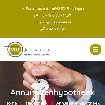
Forelgracht 61 , 6642 ED, Beuningen
Ma - Vr 9:00 - 17:00
info@vue-advies.nl
0243601164
Annuïteitenhypotheek
Home
Hypotheek
Annuïteitenhypotheek