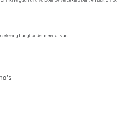
m na te gaan of u voldoende verzekerd bent en sluit als dat
rzekering hangt onder meer af van:
na’s