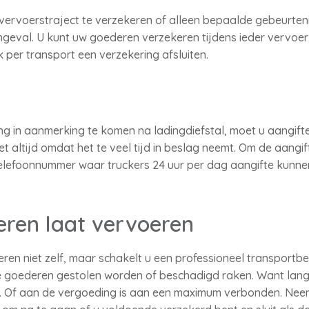
 vervoerstraject te verzekeren of alleen bepaalde gebeurten
ngeval. U kunt uw goederen verzekeren tijdens ieder vervoer,
 per transport een verzekering afsluiten.
in aanmerking te komen na ladingdiefstal, moet u aangifte d
t altijd omdat het te veel tijd in beslag neemt. Om de aangi
 telefoonnummer waar truckers 24 uur per dag aangifte kunne
eren laat vervoeren
ren niet zelf, maar schakelt u een professioneel transportbed
e goederen gestolen worden of beschadigd raken. Want lang n
e. Of aan de vergoeding is aan een maximum verbonden. Ne