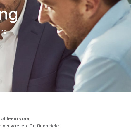
ing
ing
probleem voor
 vervoeren. De financiële