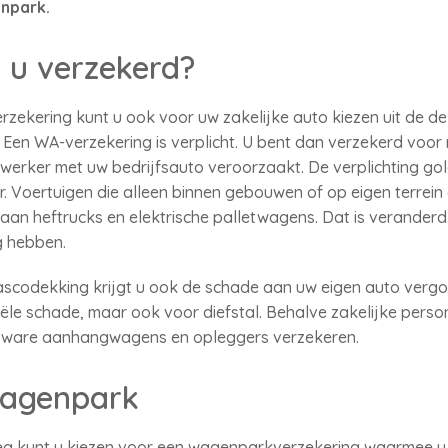
enpark.
 u verzekerd?
rzekering kunt u ook voor uw zakelijke auto kiezen uit de d
 Een WA-verzekering is verplicht. U bent dan verzekerd voor
werker met uw bedrijfsauto veroorzaakt. De verplichting gold
. Voertuigen die alleen binnen gebouwen of op eigen terrein 
 aan heftrucks en elektrische palletwagens. Dat is verander
g hebben.
ascodekking krijgt u ook de schade aan uw eigen auto vergoe
ële schade, maar ook voor diefstal. Behalve zakelijke perso
 zware aanhangwagens en opleggers verzekeren.
wagenpark
g kunt u kiezen voor een wagenparkverzekering waarmee u a