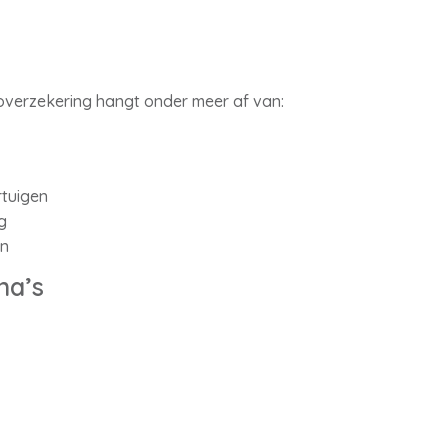
overzekering hangt onder meer af van:
rtuigen
g
en
na’s