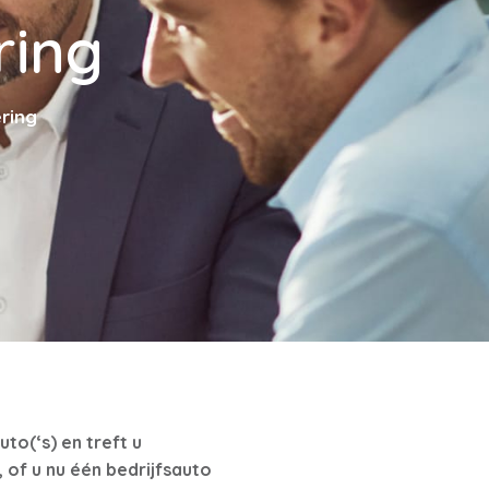
ring
ring
to(‘s) en treft u
of u nu één bedrijfsauto