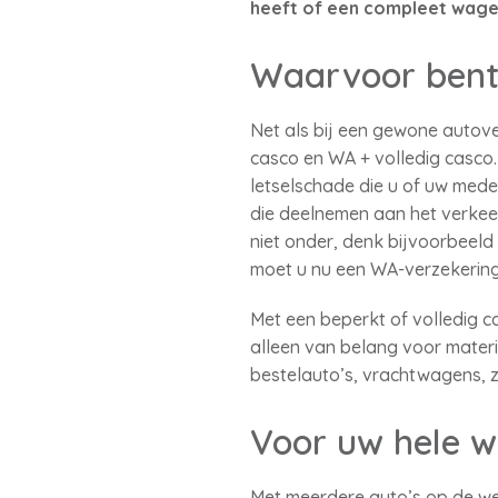
heeft of een compleet wag
Waarvoor bent
Net als bij een gewone autove
casco en WA + volledig casco.
letselschade die u of uw mede
die deelnemen aan het verkeer
niet onder, denk bijvoorbeeld
moet u nu een WA-verzekerin
Met een beperkt of volledig c
alleen van belang voor materi
bestelauto’s, vrachtwagens,
Voor uw hele 
Met meerdere auto’s op de we