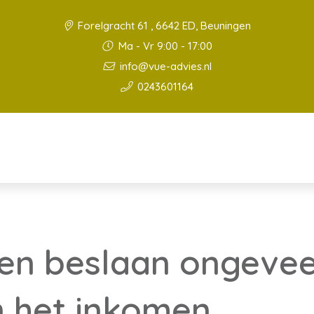
Forelgracht 61 , 6642 ED, Beuningen
Ma - Vr 9:00 - 17:00
info@vue-advies.nl
0243601164
en beslaan ongevee
n het inkomen