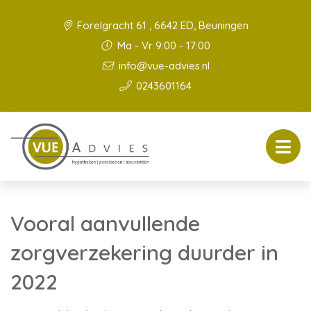
Forelgracht 61 , 6642 ED, Beuningen
Ma - Vr 9:00 - 17:00
info@vue-advies.nl
0243601164
Vooral aanvullende
zorgverzekering duurder in
2022