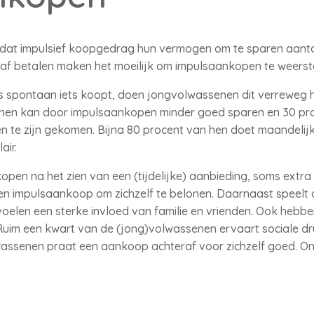
dat impulsief koopgedrag hun vermogen om te sparen aantast
af betalen maken het moeilijk om impulsaankopen te weers
s spontaan iets koopt, doen jongvolwassenen dit verreweg h
nen kan door impulsaankopen minder goed sparen en 30 pro
en te zijn gekomen. Bijna 80 procent van hen doet maandeli
air.
pen na het zien van een (tijdelijke) aanbieding, soms extr
en impulsaankoop om zichzelf te belonen. Daarnaast speelt 
oelen een sterke invloed van familie en vrienden. Ook hebben 
Ruim een kwart van de (jong)volwassenen ervaart sociale d
wassenen praat een aankoop achteraf voor zichzelf goed. On