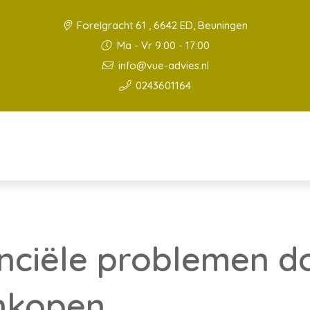
Forelgracht 61 , 6642 ED, Beuningen
Ma - Vr 9:00 - 17:00
info@vue-advies.nl
0243601164
nciële problemen d
nkopen