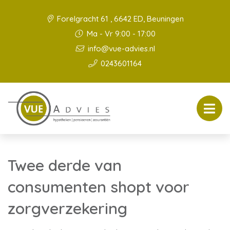
Forelgracht 61 , 6642 ED, Beuningen
Ma - Vr 9:00 - 17:00
info@vue-advies.nl
0243601164
Twee derde van
consumenten shopt voor
zorgverzekering