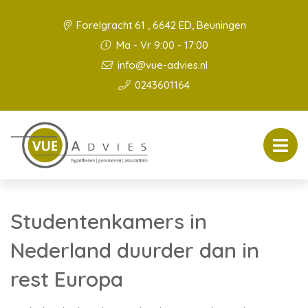
Forelgracht 61 , 6642 ED, Beuningen
Ma - Vr 9:00 - 17:00
info@vue-advies.nl
0243601164
Studentenkamers in
Nederland duurder dan in
rest Europa