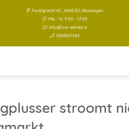
Forelgracht 61 , 6642 ED, Beuningen
Ma - Vr 9:00 - 17:00
info@vue-advies.nl
0243601164
tigplusser stroomt n
gmarkt