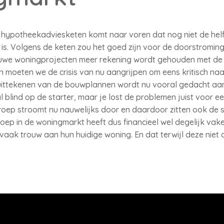
 hypotheekadviesketen komt naar voren dat nog niet de hel
r is. Volgens de keten zou het goed zijn voor de doorstromin
uwe woningprojecten meer rekening wordt gehouden met de 
en moeten we de crisis van nu aangrijpen om eens kritisch na
t uittekenen van de bouwplannen wordt nu vooral gedacht aa
 blind op de starter, maar je lost de problemen juist voor e
groep stroomt nu nauwelijks door en daardoor zitten ook de s
oep in de woningmarkt heeft dus financieel wel degelijk vak
vaak trouw aan hun huidige woning. En dat terwijl deze niet al