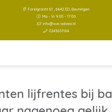
Forelgracht 61 , 6642 ED, Beuningen
Ma - Vr 9:00 - 17:00
info@vue-advies.nl
0243601164
en lijfrentes bij b
ar nagenoeg gelijk