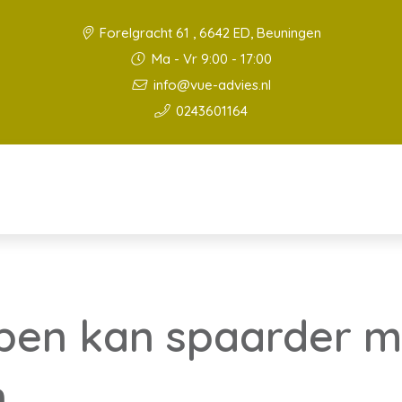
Forelgracht 61 , 6642 ED, Beuningen
Ma - Vr 9:00 - 17:00
info@vue-advies.nl
0243601164
pen kan spaarder m
n