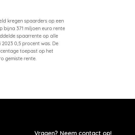
deld kregen spaarders op een
p bijna 371 miljoen euro rente
middelde spaarrente op alle
 2023 0,5 procent was. De
ercentage toepast op het
ro gemiste rente.
Vragen? Neem contact op!