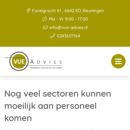
Forelgracht 61 , 6642 ED, Beuningen
Ma - Vr 9:00 - 17:00
info@vue-advies.nl
0243601164
Nog veel sectoren kunnen
moeilijk aan personeel
komen