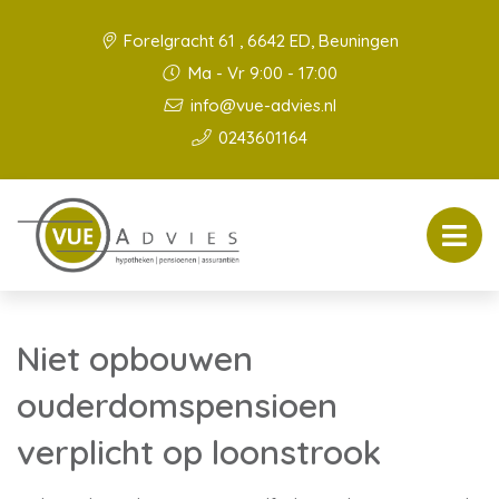
Forelgracht 61 , 6642 ED, Beuningen
Ma - Vr 9:00 - 17:00
info@vue-advies.nl
0243601164
Niet opbouwen
ouderdomspensioen
verplicht op loonstrook