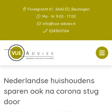
Forelgracht 61 , 6642 ED, Beuningen
Ma - Vr 9:00 - 17:00
info@vue-advies.nl
0243601164
Nederlandse huishoudens
sparen ook na corona stug
door