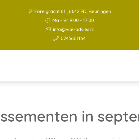
Forelgracht 61 , 6642 ED, Beuningen
Ma - Vr 9:00 - 17:00
info@vue-advies.nl
0243601164
lissementen in sept