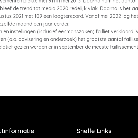
ssementen piekte met 911 in mei 2013. Daarna nam het aantal 
leef de trend tot medio 2020 redelijk vlak. Daarna is het aa
stus 2021 met 109 een laagterecord. Vanaf mei 2022 lag het 
zelfde maand een jaar eerder.
n en instellingen (inclusief eenmanszaken) failliet verklaard.
ten (o.a. advisering en onderzoek) het grootste aantal faillis
elatief gezien werden er in september de meeste faillissemen
tinformatie
Snelle Links