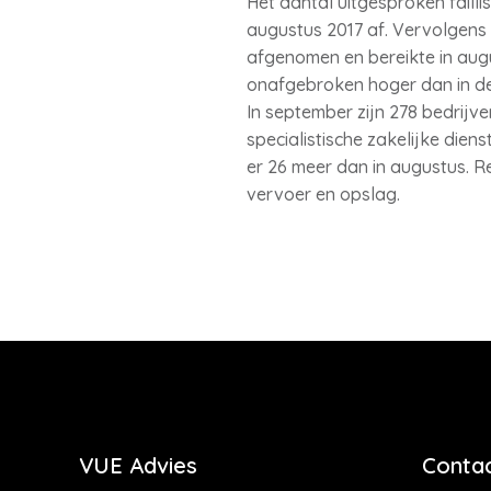
Het aantal uitgesproken failli
augustus 2017 af. Vervolgens b
afgenomen en bereikte in augu
onafgebroken hoger dan in de
In september zijn 278 bedrijve
specialistische zakelijke diens
er 26 meer dan in augustus. R
vervoer en opslag.
VUE Advies
Contac