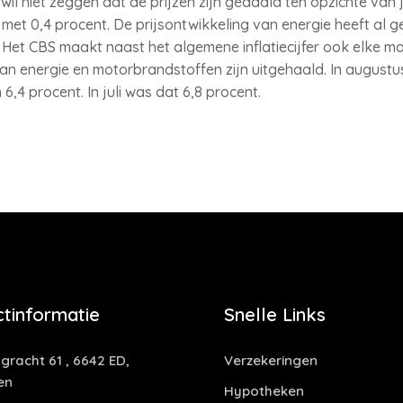
r wil niet zeggen dat de prijzen zijn gedaald ten opzichte van j
 met 0,4 procent. De prijsontwikkeling van energie heeft al g
. Het CBS maakt naast het algemene inflatiecijfer ook elke ma
an energie en motorbrandstoffen zijn uitgehaald. In augustus
,4 procent. In juli was dat 6,8 procent.
tinformatie
Snelle Links
gracht 61 , 6642 ED,
Verzekeringen
en
Hypotheken