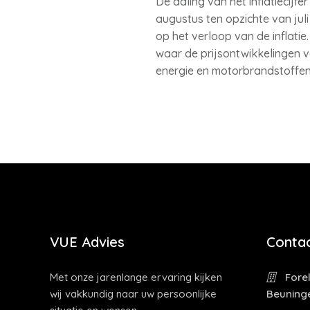
De daling van het inflatiecijfe
augustus ten opzichte van juli
op het verloop van de inflatie
waar de prijsontwikkelingen v
energie en motorbrandstoffen 6
VUE Advies
Contac
Met onze jarenlange ervaring kijken
Forel
wij vakkundig naar uw persoonlijke
Beuning