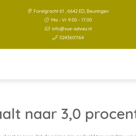
Forelgracht 61 , 6642 ED, Beuningen
Ma - Vr 9:00 - 17:00
info@vue-advies.nl
0243601164
aalt naar 3,0 procen