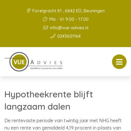
Forelgracht 61 , 6642 ED, Beuningen
Ma - Vr 9:00 - 17:00
info@vue-advies.nl
0243601164
Hypotheekrente blijft
langzaam dalen
De rentevaste periode van twintig jaar met NHG heeft
nu een rente van gemiddeld 4,19 procent in plaats van