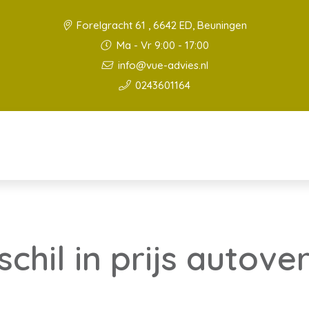
Forelgracht 61 , 6642 ED, Beuningen
Ma - Vr 9:00 - 17:00
info@vue-advies.nl
0243601164
chil in prijs autove