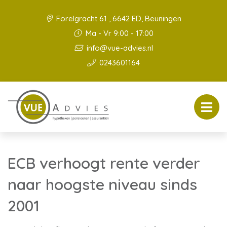
Forelgracht 61 , 6642 ED, Beuningen
Ma - Vr 9:00 - 17:00
info@vue-advies.nl
0243601164
ECB verhoogt rente verder
naar hoogste niveau sinds
2001