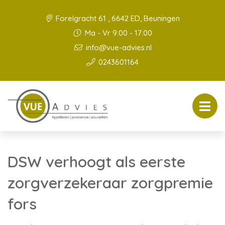
Forelgracht 61 , 6642 ED, Beuningen
Ma - Vr 9:00 - 17:00
info@vue-advies.nl
0243601164
DSW verhoogt als eerste
zorgverzekeraar zorgpremie
fors