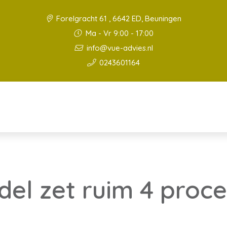
Forelgracht 61 , 6642 ED, Beuningen
Ma - Vr 9:00 - 17:00
info@vue-advies.nl
0243601164
del zet ruim 4 proc