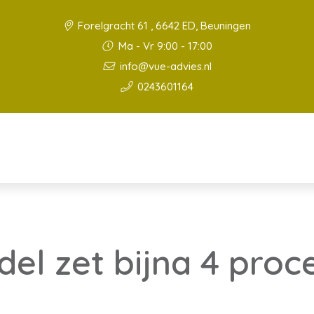
Forelgracht 61 , 6642 ED, Beuningen
Ma - Vr 9:00 - 17:00
info@vue-advies.nl
0243601164
del zet bijna 4 pro