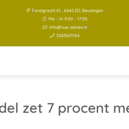
Forelgracht 61 , 6642 ED, Beuningen
Ma - Vr 9:00 - 17:00
info@vue-advies.nl
0243601164
del zet 7 procent m