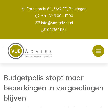
Forelgracht 61 , 6642 ED, Beuningen
Ma - Vr 9:00 - 17:00
info@vue-advies.nl
0243601164
Budgetpolis stopt maar
beperkingen in vergoedingen
blijven