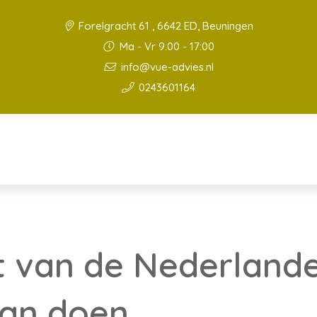
Forelgracht 61 , 6642 ED, Beuningen
Ma - Vr 9:00 - 17:00
info@vue-advies.nl
0243601164
ft van de Nederlande
aan doen