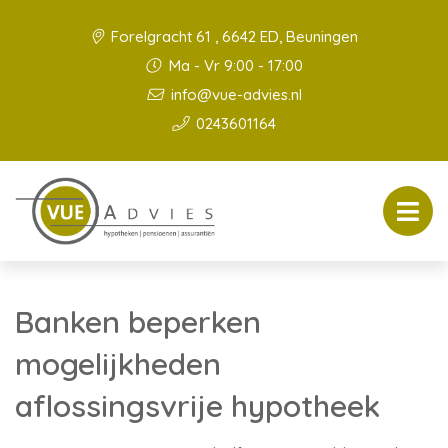
Forelgracht 61 , 6642 ED, Beuningen
Ma - Vr 9:00 - 17:00
info@vue-advies.nl
0243601164
Banken beperken
mogelijkheden
aflossingsvrije hypotheek