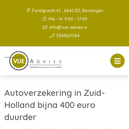
Forelgracht 61 , 6642 ED, Beuningen
Ma - Vr 9:00 - 17:00
info@vue-advies.nl
0243601164
Autoverzekering in Zuid-
Holland bijna 400 euro
duurder